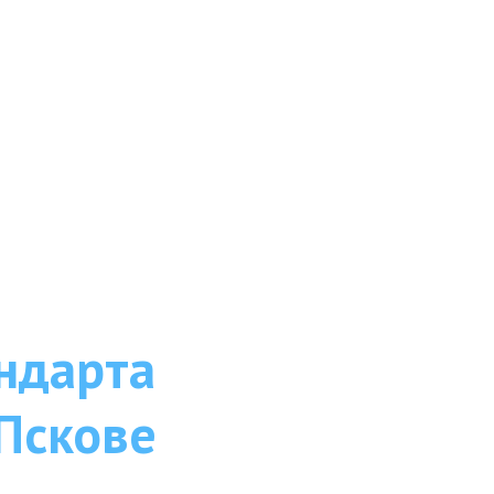
ндарта
 Пскове